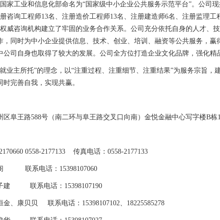
司被国家工业和信息化部命名为“国家级中小企业公共服务示范平台”。
公司现
注册咨询工程师13名、注册造价工程师13名、注册建造师6名、注册监理工
家权威咨询机构建立了牢固的业务合作关系。公司充分依托自身的人才、
作，同时为中小企业提供信息、技术、创业、培训、融资等公共服务，赢
中公司自身也取得了较大的发展。公司全方位打造企业文化品牌，强化精
成就业主所托”的理念，以“注重过程、注重细节、注重结果”为服务宗旨，
同时完善自我，实现共赢。
州区阜王路588号（南二环与阜王路交叉口向南）金悦金融中心写字楼B栋1
70660 0558-2177133 传真电话：0558-2177133
 联系电话：15398107060
：廉子建
联系电话：15398107190
、康贝贝 联系电话：15398107102、18225585278