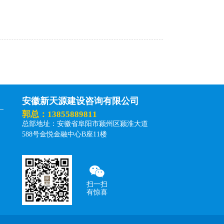
安徽新天源建设咨询有限公司
郭总：13855889811
总部地址：安徽省阜阳市颍州区颍淮大道
588号金悦金融中心B座11楼
扫一扫
有惊喜