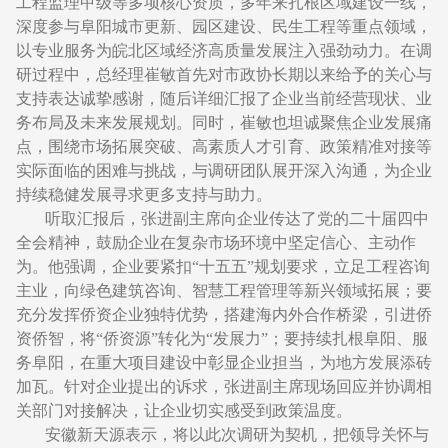
工程监理甲级等多项核心资质，多年来扎根区域建设一线，
深度参与阜阳城市更新、园区建设、民生工程等重点领域，
以专业服务为皖北区域经济高质量发展注入强劲动力。在调
研过程中，总经理崔敏首先对市政协长期以来给予的关心与
支持表达诚挚感谢，随后详细汇报了企业当前经营现状、业
务布局及未来发展规划。同时，崔敏也坦诚聚焦企业发展痛
点，围绕市场拓展突破、高素质人才引育、政策精准对接等
实际面临的困难与挑战，与调研团队展开深入沟通，为企业
持续稳健发展寻求更多支持与助力。
听取汇报后，张进副主席向企业传达了党的二十届四中
全会精神，鼓励企业在复杂市场环境中坚定信心、主动作
为。他强调，企业要紧扣“十五五”规划要求，立足工程咨询
主业，向绿色建筑咨询、智慧工程管理等新兴领域拓展；要
充分发挥侨资企业独特优势，搭建海内外合作桥梁，引进侨
资侨智，将“侨资源”转化为“发展力”；要持续扎根阜阳、服
务阜阳，在重大项目建设中彰显企业担当，为地方发展添砖
加瓦。针对企业提出的诉求，张进副主席现场回应并协调相
关部门对接解决，让企业切实感受到政策温度。
安徽新天源表示，将以此次调研为契机，把领导关怀与