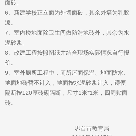
面砖。
6
、新建学校正立面为外墙面砖，其余外墙为乳胶
漆。
7
、室内楼地面除卫生间做防滑地砖外，其余为水
泥砂浆。
8
、改建工程按照图纸并结合现场实际情况自行报
价。
9
、室外厕所工程中，厕所屋面保温、地面防水、
地面地砖暂不计入，地面按水泥砂浆计入，蹲便
隔断按
120
厚砖砌隔断，尺寸
1
米
*1
米，四周贴面
砖。
界首市教育局