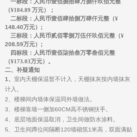
一标段：人民币壹佰捌拾肆万捌仟玖佰元整
（
¥184.89
万元）；
二标段：人民币壹佰肆拾捌万肆仟元整（
¥
148.40
万元）
;
三标段：人民币贰佰零捌万伍仟玖佰元整（
¥
208.59
万元）
;
四标段：人民币壹佰柒拾叁万零叁佰元整
（
¥173.03
万元）。
二、补疑通知
1
、
室内天棚保温暂不计入，天棚抹灰按内墙抹灰
计入。
2
、楼梯间内墙体保温同外墙做法。
3
、楼梯靠墙一侧加
60CM
高不锈钢扶手。
4
、底层地面保温取消，卫生间做防水涂料。
5
、卫生间蹲位间隔断
120
墙砌筑
1
米高，双面满贴