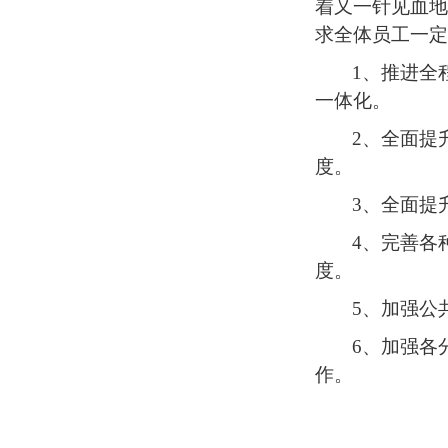
着又一针见血
求全体员工一
1、
推进全
一体化。
2、
全面提
度。
3、
全面提
4、
完善各
度。
5、
加强公
6、
加强各
作。